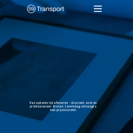
Offerte kunsttransport
veilingkopers
Diensten
Groupage
 netwerk
About
Kunstwerk
Contact
gekocht
bij
een
veiling?
Wij
regelen
het
transport.
Van ophalen tot afleveren - discreet, snel en 
professioneel. Binnen 1 werkdag ontvangt u 
een prijsvoorstel.
Offerte aanvragen
★★★★★
 4.9/5 gebaseerd op 32 reviews