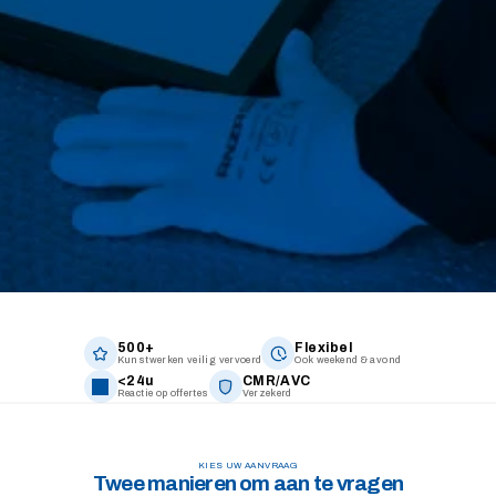
500+
Flexibel
Kunstwerken veilig vervoerd
Ook weekend & avond
<24u
CMR/AVC
Reactie op offertes
Verzekerd
KIES UW AANVRAAG
Twee manieren om aan te vragen