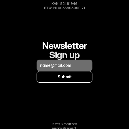
KVK: 82481946
BTW: NL003689309B.71
Newsletter
Sign up
Submit
Terms & conditions
Privacy statement