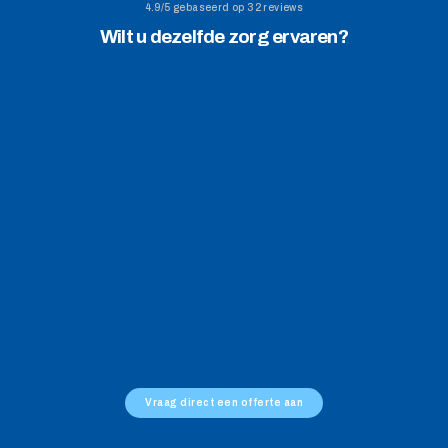
4.9/5 gebaseerd op 32 reviews
Wilt u dezelfde zorg ervaren?
★★★★★
★★★★★
''Semester9 begrijpt de gevoeligheid van 
''Vriendelijk, correct
kunsttransport. Betrouwbaar en precies, 
alles verliep heel voo
een partij die meedenkt, ook voor 
goed geluisterd naar d
internationaal transport''
meegedacht''
Steven van Teeseling
Mischo van Kollenbur
directeur Luther Museum
directeur van Kollen
Vraag direct een offerte aan